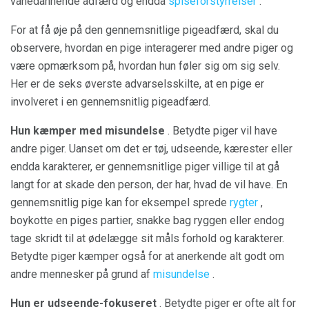
vanedannende adfærd og endda
spiseforstyrrelser
.
For at få øje på den gennemsnitlige pigeadfærd, skal du
observere, hvordan en pige interagerer med andre piger og
være opmærksom på, hvordan hun føler sig om sig selv.
Her er de seks øverste advarselsskilte, at en pige er
involveret i en gennemsnitlig pigeadfærd.
Hun kæmper med misundelse
. Betydte piger vil have
andre piger. Uanset om det er tøj, udseende, kærester eller
endda karakterer, er gennemsnitlige piger villige til at gå
langt for at skade den person, der har, hvad de vil have. En
gennemsnitlig pige kan for eksempel sprede
rygter
,
boykotte en piges partier, snakke bag ryggen eller endog
tage skridt til at ødelægge sit måls forhold og karakterer.
Betydte piger kæmper også for at anerkende alt godt om
andre mennesker på grund af
misundelse
.
Hun er udseende-fokuseret
. Betydte piger er ofte alt for