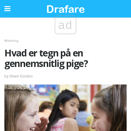
ad
Mobning
Hvad er tegn på en
gennemsnitlig pige?
by Sherri Gordon