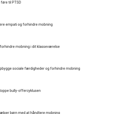
føre til PTSD
ære empati og forhindre mobning
forhindre mobning i dit klasseværelse
pbygge sociale færdigheder og forhindre mobning
toppe bully-offercyklusen
hjælper børn med at håndtere mobning