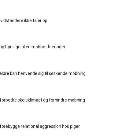
t vidstandere ikke taler op
drig bør sige til en mobbet teenager
ldre kan henvende sig til søskende mobning
forbedre skoleklimaet og forhindre mobning
forebygge relational aggression hos piger