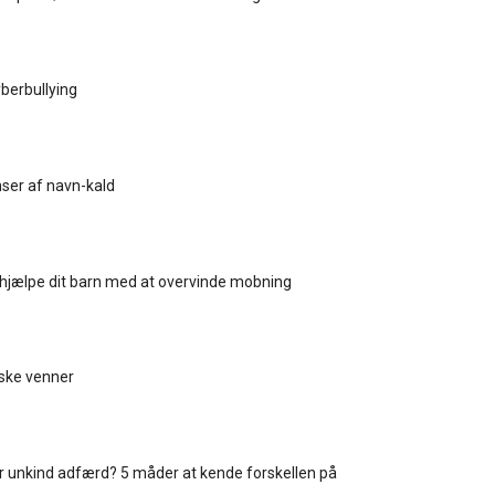
yberbullying
ser af navn-kald
hjælpe dit barn med at overvinde mobning
lske venner
r unkind adfærd? 5 måder at kende forskellen på