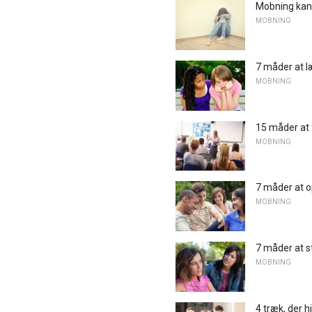
Mobning kan 
MOBNING
7 måder at l
MOBNING
15 måder at 
MOBNING
7 måder at o
MOBNING
7 måder at s
MOBNING
4 træk, der 