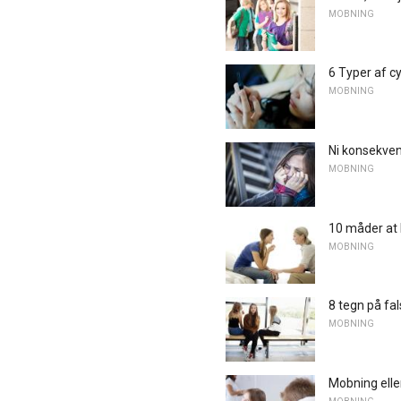
MOBNING
6 Typer af c
MOBNING
Ni konsekven
MOBNING
10 måder at 
MOBNING
8 tegn på fa
MOBNING
Mobning elle