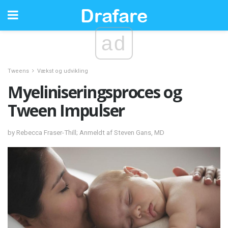
ad
Tweens
Vækst og udvikling
Myeliniseringsproces og
Tween Impulser
by Rebecca Fraser-Thill; Anmeldt af Steven Gans, MD