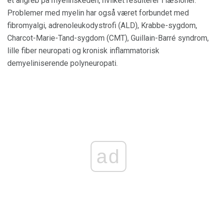
et angreb på myelinskeden, hvilket resulterer i læsioner.
Problemer med myelin har også været forbundet med
fibromyalgi, adrenoleukodystrofi (ALD), Krabbe-sygdom,
Charcot-Marie-Tand-sygdom (CMT), Guillain-Barré syndrom,
lille fiber neuropati og kronisk inflammatorisk
demyeliniserende polyneuropati.
ad