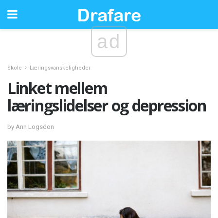
ad
Skole
Læringsvanskeligheder
Linket mellem
læringslidelser og depression
by Ann Logsdon