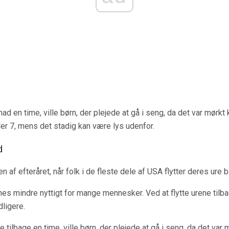
mad en time, ville børn, der plejede at gå i seng, da det var mørkt k
ler 7, mens det stadig kan være lys udenfor.
d
n af ​​efteråret, når folk i de fleste dele af USA flytter deres ure 
nes mindre nyttigt for mange mennesker. Ved at flytte urene tilba
ligere.
ne tilbage en time, ville børn, der plejede at gå i seng, da det va