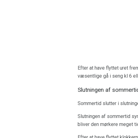
Efter at have flyttet uret fre
væsentlige gå i seng kl 6 el
Slutningen af ​​sommerti
Sommertid slutter i slutninge
Slutningen af ​​sommertid sy
bliver den mørkere meget tid
Efter at have flyttet klokker