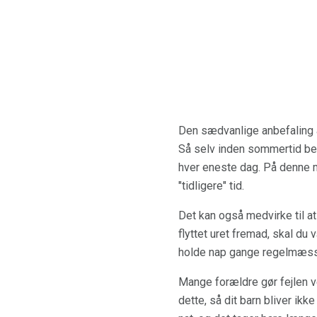
Den sædvanlige anbefaling at g
Så selv inden sommertid begy
hver eneste dag. På denne må
"tidligere" tid.
Det kan også medvirke til at
flyttet uret fremad, skal d
holde nap gange regelmæssi
Mange forældre gør fejlen v
dette, så dit barn bliver ik