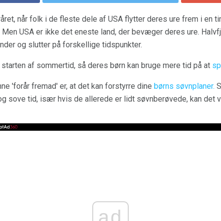
t, når folk i de fleste dele af USA flytter deres ure frem i en ti
n. Men USA er ikke det eneste land, der bevæger deres ure. Halvf
er og slutter på forskellige tidspunkter.
starten af ​​sommertid, så deres børn kan bruge mere tid på at
sp
 'forår fremad' er, at det kan forstyrre dine
børns søvnplaner.
S
 og sove tid, især hvis de allerede er lidt søvnberøvede, kan det
ad