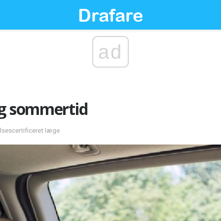
ad
og sommertid
elsescertificeret læge