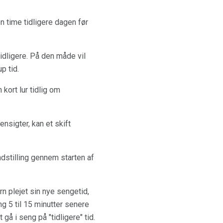
 time tidligere dagen før
idligere. På den måde vil
p tid.
kort lur tidlig om
nsigter, kan et skift
dstilling gennem starten af ​​
rn plejet sin nye sengetid,
ng 5 til 15 minutter senere
 gå i seng på "tidligere" tid.