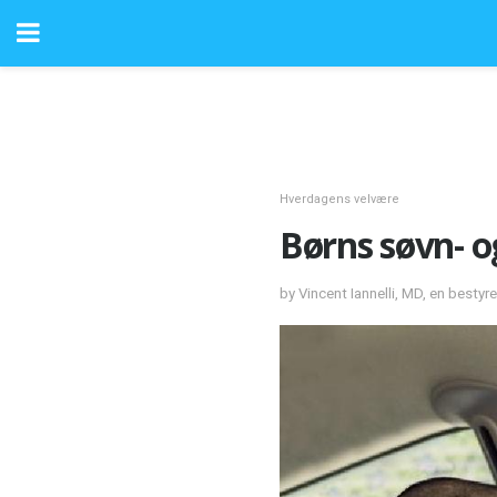
Hverdagens velvære
Børns søvn- 
by Vincent Iannelli, MD, en bestyr