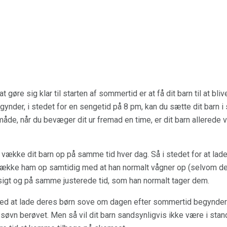
øre sig klar til starten af ​​sommertid er at få dit barn til at bliv
nder, i stedet for en sengetid på 8 pm, kan du sætte dit barn i 
de, når du bevæger dit ur fremad en time, er dit barn allerede va
 vække dit barn op på samme tid hver dag. Så i stedet for at lade
u vække ham op samtidig med at han normalt vågner op (selvom det
gt og på samme justerede tid, som han normalt tager dem.
ed at lade deres børn sove om dagen efter sommertid begynder. 
ke søvn berøvet. Men så vil dit barn sandsynligvis ikke være i stan