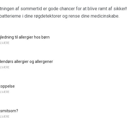
tningen af ​​sommertid er gode chancer for at blive ramt af sikke
 batterierne i dine røgdetektorer og rense dine medicinskabe.
ledning til allergier hos børn
ELVÆRE
dendørs allergier og allergener
ELVÆRE
toppelse
ELVÆRE
y smitsom?
ELVÆRE