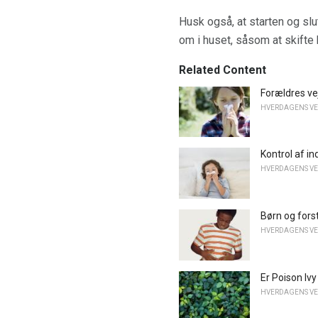
Husk også, at starten og slu
om i huset, såsom at skifte
Related Content
Forældres vej
HVERDAGENS V
Kontrol af in
HVERDAGENS V
Børn og fors
HVERDAGENS V
Er Poison Iv
HVERDAGENS V