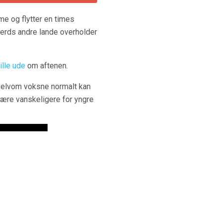
me og flytter en times
jerds andre lande overholder
ille ude
om aftenen.
elvom voksne normalt kan
 være vanskeligere for yngre