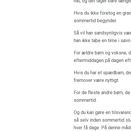
nat, og det tager bare læng
Hvis du ikke foretog en grad
sommertid begynder.
Så vil han sandsynligvis vær
han ikke tabe en time i søv
For ældre børn og voksne, de
eftermiddagen på dagen efte
Hvis du har et spædbarn, der
fremover være nyttigt.
For de fleste andre børn, da 
sommertid.
Og du kan gøre en tilsvarende
så selv inden sommertid slut
hver få dage. På denne måde, n