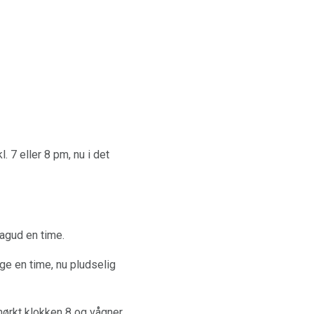
l. 7 eller 8 pm, nu i det
bagud en time.
ge en time, nu pludselig
r mørkt klokken 8 og vågner