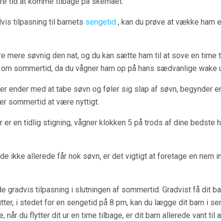
ere tid at komme tilbage på skemaet.
vis tilpasning til barnets
sengetid
, kan du prøve at vække ham en
e mere søvnig den nat, og du kan sætte ham til at sove en time t
n om sommertid, da du vågner ham op på hans sædvanlige wake u
r ender med at tabe søvn og føler sig slap af søvn, begynder en 
r sommertid at være nyttigt.
 er en tidlig stigning, vågner klokken 5 på trods af dine bedste he
de ikke allerede får nok søvn, er det vigtigt at foretage en nem in
 gradvis tilpasning i slutningen af ​​sommertid. Gradvist få dit ba
ter, i stedet for en sengetid på 8 pm, kan du lægge dit barn i se
år du flytter dit ur en time tilbage, er dit barn allerede vant til at